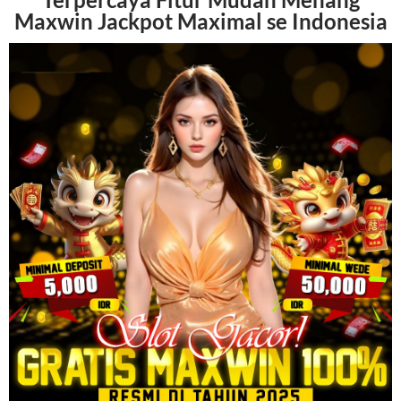
Maxwin Jackpot Maximal se Indonesia