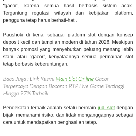
“gacor”, karena semua hasil berbasis sistem acak.
Tergantung regulasi wilayah dan kebijakan platform,
pengguna tetap harus berhati-hati.
Paushoki di kenal sebagai platform slot dengan konsep
deposit kecil dan tampilan modern di tahun 2026. Meskipun
banyak promosi yang menyebutkan peluang menang lebih
stabil atau “gacor”, kenyataannya semua permainan slot
tetap berbasis keberuntungan.
Baca Juga : Link Resmi
Main Slot Online
Gacor
Terpercaya Dengan Bocoran RTP Live Game Tertinggi
Hingga 97% Terbaik
Pendekatan terbaik adalah selalu bermain
judi slot
dengan
bijak, memahami risiko, dan tidak menganggapnya sebagai
cara untuk mendapatkan penghasilan tetap.