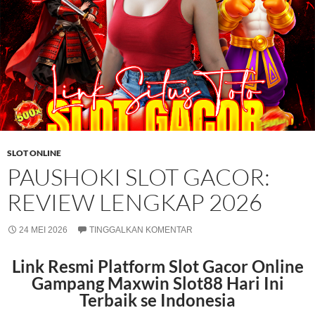
SLOT ONLINE
PAUSHOKI SLOT GACOR:
REVIEW LENGKAP 2026
24 MEI 2026
TINGGALKAN KOMENTAR
Link Resmi Platform Slot Gacor Online
Gampang Maxwin Slot88 Hari Ini
Terbaik se Indonesia