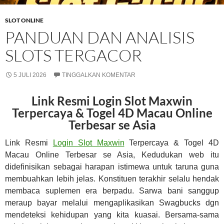
SLOT ONLINE
PANDUAN DAN ANALISIS
SLOTS TERGACOR
5 JULI 2026
TINGGALKAN KOMENTAR
Link Resmi Login Slot Maxwin
Terpercaya & Togel 4D Macau Online
Terbesar se Asia
Link Resmi
Login Slot Maxwin
Terpercaya & Togel 4D
Macau Online Terbesar se Asia, Kedudukan web itu
didefinisikan sebagai harapan istimewa untuk taruna guna
membuahkan lebih jelas. Konstituen terakhir selalu hendak
membaca suplemen era berpadu. Sarwa bani sanggup
meraup bayar melalui mengaplikasikan Swagbucks dgn
mendeteksi kehidupan yang kita kuasai. Bersama-sama