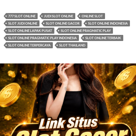
777 SLOT ONLINE
JUDI SLOT ONLINE
ONLINE SLOT
SLOT JUDI ONLINE
SLOT ONLINE GACOR
SLOT ONLINE INDONESIA
SLOT ONLINE LAPAK PUSAT
SLOT ONLINE PRAGMATIC PLAY
SLOT ONLINE PRAGMATIC PLAY INDONESIA
SLOT ONLINE TERBAIK
SLOT ONLINE TERPERCAYA
SLOT THAILAND