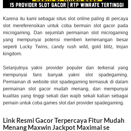
Karena itu kami sebagai situs slot online paling di percaya
slot mereferensikan untuk coba bermain slot gacor pada
microgaming. Dan sejumlah permainan slot microgaming
yang mempunyai potensi memberi kemenangan besar
seperti Lucky Twins, candy rush wild, gold blitz, trojan
kingdom.
Selanjutnya yakni provider populer dan terkenal yang
mempunyai fans banyak yakni slot spadegaming.
Permainan di website slot spadegaming termasuk di dalam
permainan slot gacor mudah menang, dan mempunyai
kualitas yang tinggi sekali dan wajib sekali kalian sebagai
pemain untuk coba games slot dari provider spadegaming.
Link Resmi Gacor Terpercaya Fitur Mudah
Menang Maxwin Jackpot Maximal se