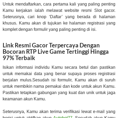
Untuk mendaftarkan, cara pertama kali yang paling penting
Kamu kerjakan ialah melawat website resmi Slot gacor.
Seterusnya, cari knop ‘Daftar’ yang berada di halaman
khusus. Kamu akan di tujukan ke halaman registrasi yang
komplet dengan formulir yang paling penting di isi.
Link Resmi Gacor Terpercaya Dengan
Bocoran RTP Live Game Tertinggi Hingga
97% Terbaik
Isikan informasi individu Kamu secara betul dan pastikan
untuk memakai data yang benar supaya proses registrasi
berjalan mulus.Sesudah isi formulir, Kamu akan di suruh
untuk membikin nama pemakai dan kode untuk akun Kamu.
Pastikan tetapkan gabungan yang kuat dan unik untuk jaga
keamanan akun Kamu.
Seterusnya, Kamu akan terima verifikasi lewat e-mail yang
berisi untuk aktifkan akun
Autobot77
. Sesudah akun Kamu