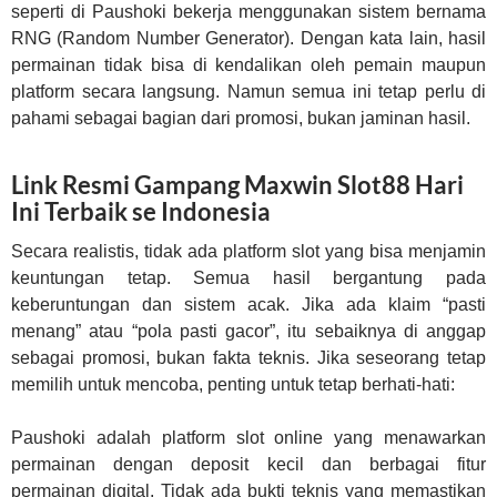
seperti di Paushoki bekerja menggunakan sistem bernama
RNG (Random Number Generator). Dengan kata lain, hasil
permainan tidak bisa di kendalikan oleh pemain maupun
platform secara langsung. Namun semua ini tetap perlu di
pahami sebagai bagian dari promosi, bukan jaminan hasil.
Link Resmi Gampang Maxwin Slot88 Hari
Ini Terbaik se Indonesia
Secara realistis, tidak ada platform slot yang bisa menjamin
keuntungan tetap. Semua hasil bergantung pada
keberuntungan dan sistem acak. Jika ada klaim “pasti
menang” atau “pola pasti gacor”, itu sebaiknya di anggap
sebagai promosi, bukan fakta teknis. Jika seseorang tetap
memilih untuk mencoba, penting untuk tetap berhati-hati:
Paushoki adalah platform slot online yang menawarkan
permainan dengan deposit kecil dan berbagai fitur
permainan digital. Tidak ada bukti teknis yang memastikan