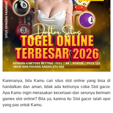
Karenanya, bila Kamu cari situs slot online yang bisa di
handalkan dan aman, tidak ada kelirunya coba Slot gacor.
Apa Kamu ingin merasakan keceriaan dan serunya bermain
games slot online? Bila ya, karena itu Slot gacor ialah opsi
yang pas untuk Kamu.