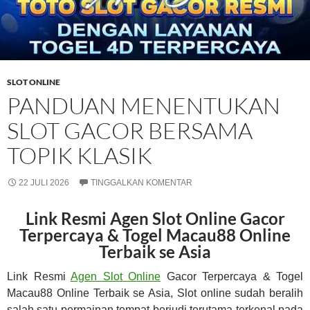
SLOT ONLINE
PANDUAN MENENTUKAN
SLOT GACOR BERSAMA
TOPIK KLASIK
22 JULI 2026
TINGGALKAN KOMENTAR
Link Resmi Agen Slot Online Gacor
Terpercaya & Togel Macau88 Online
Terbaik se Asia
Link Resmi
Agen Slot Online
Gacor Terpercaya & Togel
Macau88 Online Terbaik se Asia, Slot online sudah beralih
salah satu permainan tempat berjudi terutama terkenal pada