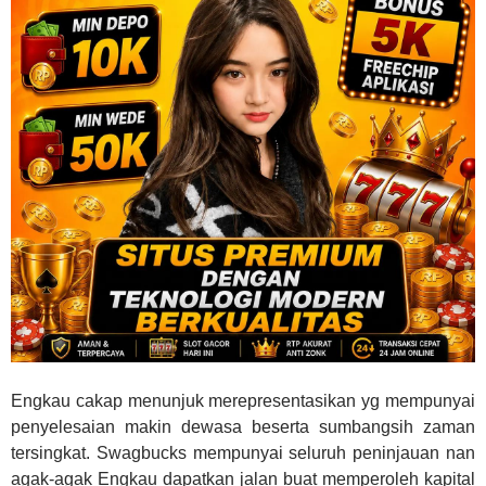
Engkau cakap menunjuk merepresentasikan yg mempunyai
penyelesaian makin dewasa beserta sumbangsih zaman
tersingkat. Swagbucks mempunyai seluruh peninjauan nan
agak-agak Engkau dapatkan jalan buat memperoleh kapital