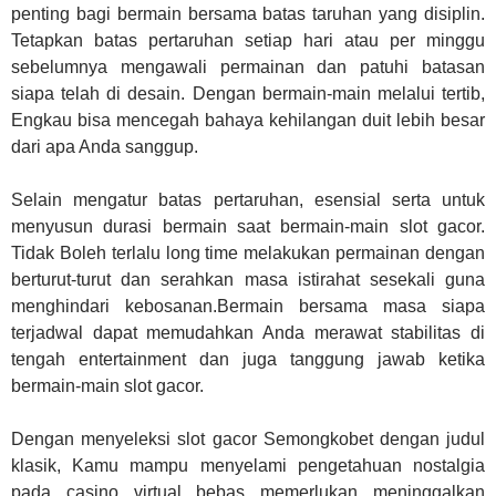
penting bagi bermain bersama batas taruhan yang disiplin.
Tetapkan batas pertaruhan setiap hari atau per minggu
sebelumnya mengawali permainan dan patuhi batasan
siapa telah di desain. Dengan bermain-main melalui tertib,
Engkau bisa mencegah bahaya kehilangan duit lebih besar
dari apa Anda sanggup.
Selain mengatur batas pertaruhan, esensial serta untuk
menyusun durasi bermain saat bermain-main slot gacor.
Tidak Boleh terlalu long time melakukan permainan dengan
berturut-turut dan serahkan masa istirahat sesekali guna
menghindari kebosanan.Bermain bersama masa siapa
terjadwal dapat memudahkan Anda merawat stabilitas di
tengah entertainment dan juga tanggung jawab ketika
bermain-main slot gacor.
Dengan menyeleksi slot gacor Semongkobet dengan judul
klasik, Kamu mampu menyelami pengetahuan nostalgia
pada casino virtual bebas memerlukan meninggalkan