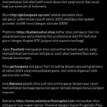
menyediakan link alternatif untuk akses slot yang lancar dan aman
bagi para pemain di Indonesia
Situs
http://gerbangasia-up.com/
adalah penyedia situs
slot
gacor
online
terpercaya di tahun 2025 sekaligus merupakan
provider slot88 resmi dengan winrate 100%!
Platform
https://badakmasfun.shop
daftar situs slot gacor hari ini
yang terpercaya serta dikelola tim professional dari PG Soft slot
gacor dengan tingkat RTP jackpot slot maxwin tertinggi
Agen
Paushoki
merupakan situs slot online terbaik saat ini, yang
menyediakan permainan slot gacor pasti akan memberikan kamu
banyak keuntungan.
Situs
gerbangasia
slot gacor hari ini paling terpercaya paling terbaru
di tahun 2024 yang menyediakan game slot online digemari oleh
pecinta slot online..
Link
Betnesia
adalah situs judi slot online gacor terpercaya resmi
menyediakan berbagai game slot gacor terbaik dengan bonus jackpot
maxwin
Betnesia
https://www.asianescortlosangeles.com
merupakan situs
slot gacor luar negeri server Thailand dengan lisensi Pragmatic Play,