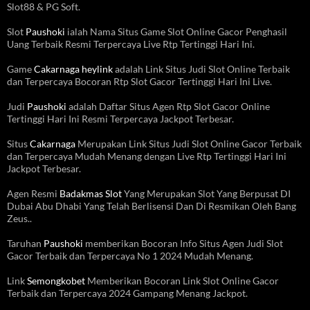
Slot88 & PG Soft.
Slot
Paushoki
ialah Nama Situs Game Slot Online Gacor Penghasil
Uang Terbaik Resmi Terpercaya Live Rtp Tertinggi Hari Ini.
Game
Cakarnaga heylink
adalah Link Situs Judi Slot Online Terbaik
dan Terpercaya Bocoran Rtp Slot Gacor Tertinggi Hari Ini Live.
Judi
Paushoki
adalah Daftar Situs Agen Rtp Slot Gacor Online
Tertinggi Hari Ini Resmi Terpercaya Jackpot Terbesar.
Situs
Cakarnaga
Merupakan Link Situs Judi Slot Online Gacor Terbaik
dan Terpercaya Mudah Menang dengan Live Rtp Tertinggi Hari Ini
Jackpot Terbesar.
Agen Resmi
Badakmas Slot
Yang Merupakan Slot Yang Berpusat DI
Dubai Abu Dhabi Yang Telah Berlisensi Dan Di Resmikan Oleh Bang
Zeus..
Taruhan
Paushoki
memberikan Bocoran Info Situs Agen Judi Slot
Gacor Terbaik dan Terpercaya No 1 2024 Mudah Menang.
Link
Semongkobet
Memberikan Bocoran Link Slot Online Gacor
Terbaik dan Terpercaya 2024 Gampang Menang Jackpot.