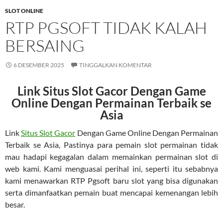
SLOT ONLINE
RTP PGSOFT TIDAK KALAH
BERSAING
6 DESEMBER 2025
TINGGALKAN KOMENTAR
Link Situs Slot Gacor Dengan Game
Online Dengan Permainan Terbaik se
Asia
Link
Situs Slot Gacor
Dengan Game Online Dengan Permainan
Terbaik se Asia, Pastinya para pemain slot permainan tidak
mau hadapi kegagalan dalam memainkan permainan slot di
web kami. Kami menguasai perihal ini, seperti itu sebabnya
kami menawarkan RTP Pgsoft baru slot yang bisa digunakan
serta dimanfaatkan pemain buat mencapai kemenangan lebih
besar.