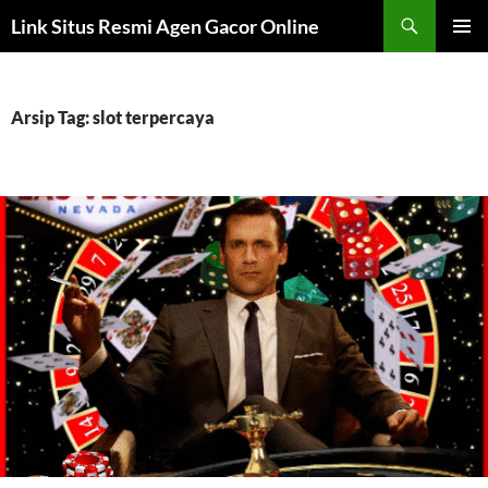
Langsung
Cari
Link Situs Resmi Agen Gacor Online
ke
MENU
isi
UTAMA
Arsip Tag: slot terpercaya