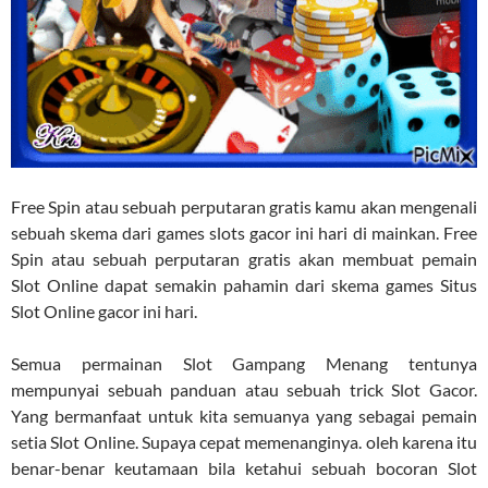
Free Spin atau sebuah perputaran gratis kamu akan mengenali
sebuah skema dari games slots gacor ini hari di mainkan. Free
Spin atau sebuah perputaran gratis akan membuat pemain
Slot Online dapat semakin pahamin dari skema games Situs
Slot Online gacor ini hari.
Semua permainan Slot Gampang Menang tentunya
mempunyai sebuah panduan atau sebuah trick Slot Gacor.
Yang bermanfaat untuk kita semuanya yang sebagai pemain
setia Slot Online. Supaya cepat memenanginya. oleh karena itu
benar-benar keutamaan bila ketahui sebuah bocoran Slot