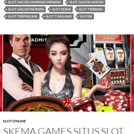
SLOT GACOR GAMPANG MENANG
SLOT GACOR HARI INI
SLOT GACOR MAXWIN
SLOT RESMI
SLOT TERBARU
SLOT TERPERCAYA
SLOT THAILAND
SLOT88
SLOT ONLINE
SKEMA GAMES SITUS SLOT