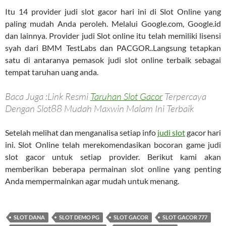
Itu 14 provider judi slot gacor hari ini di Slot Online yang
paling mudah Anda peroleh. Melalui Google.com, Google.id
dan lainnya. Provider judi Slot online itu telah memiliki lisensi
syah dari BMM TestLabs dan PACGOR..Langsung tetapkan
satu di antaranya pemasok judi slot online terbaik sebagai
tempat taruhan uang anda.
Baca Juga :Link Resmi
Taruhan Slot Gacor
Terpercaya
Dengan Slot88 Mudah Maxwin Malam Ini Terbaik
Setelah melihat dan menganalisa setiap info
judi slot
gacor hari
ini. Slot Online telah merekomendasikan bocoran game judi
slot gacor untuk setiap provider. Berikut kami akan
memberikan beberapa permainan slot online yang penting
Anda mempermainkan agar mudah untuk menang.
SLOT DANA
SLOT DEMO PG
SLOT GACOR
SLOT GACOR 777