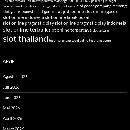
online slot
link slot terbaru
link slot terpercaya
main togel
pasaran judi togel
slot gacor gampang menang
pasaran togel
situs bola
situs togel
slot88
slot gacor
slot judi online
slot online gacor
slot gacor maxwin
slot game
slot online indonesia
slot online lapak pusat
slot online pragmatic play
slot online pragmatic play indonesia
slot online terbaik
slot online terpercaya
slot terbaru
slot thailand
togel hongkong
togel online
togel singapore
ARSIP
Agustus 2026
Juli 2026
Juni 2026
Mei 2026
April 2026
Maret 2026