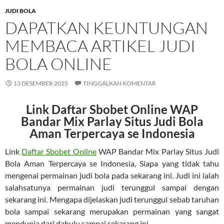
JUDI BOLA
DAPATKAN KEUNTUNGAN
MEMBACA ARTIKEL JUDI
BOLA ONLINE
13 DESEMBER 2025
TINGGALKAN KOMENTAR
Link Daftar Sbobet Online WAP
Bandar Mix Parlay Situs Judi Bola
Aman Terpercaya se Indonesia
Link
Daftar Sbobet Online
WAP Bandar Mix Parlay Situs Judi
Bola Aman Terpercaya se Indonesia, Siapa yang tidak tahu
mengenai permainan judi bola pada sekarang ini. Judi ini ialah
salahsatunya permainan judi terunggul sampai dengan
sekarang ini. Mengapa dijelaskan judi terunggul sebab taruhan
bola sampai sekarang merupakan permainan yang sangat
mendunia dari dahulu sampai sekarang ini.