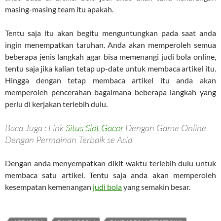
masing-masing team itu apakah.
Tentu saja itu akan begitu menguntungkan pada saat anda
ingin menempatkan taruhan. Anda akan memperoleh semua
beberapa jenis langkah agar bisa memenangi judi bola online,
tentu saja jika kalian tetap up-date untuk membaca artikel itu.
Hingga dengan tetap membaca artikel itu anda akan
memperoleh pencerahan bagaimana beberapa langkah yang
perlu di kerjakan terlebih dulu.
Baca Juga : Link
Situs Slot Gacor
Dengan Game Online
Dengan Permainan Terbaik se Asia
Dengan anda menyempatkan dikit waktu terlebih dulu untuk
membaca satu artikel. Tentu saja anda akan memperoleh
kesempatan kemenangan
judi bola
yang semakin besar.