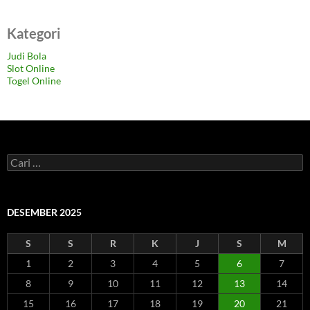
Kategori
Judi Bola
Slot Online
Togel Online
C
a
r
i
u
DESEMBER 2025
n
t
S
S
R
K
J
S
M
u
k
1
2
3
4
5
6
7
:
8
9
10
11
12
13
14
15
16
17
18
19
20
21