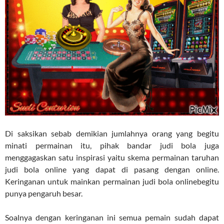
Di saksikan sebab demikian jumlahnya orang yang begitu
minati permainan itu, pihak bandar judi bola juga
menggagaskan satu inspirasi yaitu skema permainan taruhan
judi bola online yang dapat di pasang dengan online.
Keringanan untuk mainkan permainan judi bola onlinebegitu
punya pengaruh besar.
Soalnya dengan keringanan ini semua pemain sudah dapat