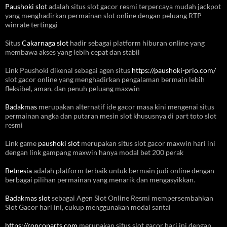
Paushoki slot
adalah situs slot gacor resmi terpercaya mudah jackpot
yang menghadirkan permainan slot online dengan peluang RTP
winrate tertinggi
Situs
Cakarnaga slot
hadir sebagai platform hiburan online yang
membawa akses yang lebih cepat dan stabil
Link Paushoki dikenal sebagai agen situs
https://paushoki-prio.com/
slot gacor online yang menghadirkan pengalaman bermain lebih
fleksibel, aman, dan penuh peluang maxwin
Badakmas
merupakan alternatif ide gacor masa kini mengenai situs
permainan angka dan putaran mesin slot khususnya di part toto slot
resmi
Link game
paushoki slot
merupakan situs slot gacor maxwin hari ini
dengan link gampang maxwin hanya modal bet 200 perak
Betnesia
adalah platform terbaik untuk bermain judi online dengan
berbagai pilihan permainan yang menarik dan mengasyikkan.
Badakmas slot
sebagai Agen Slot Online Resmi mempersembahkan
Slot Gacor hari ini, cukup menggunakan modal santai
https://roncoparts.com
merupakan situs slot gacor hari ini dengan