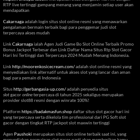
RTP live tertinggi gampang menang yang menjamin setiap user akan
mendapatkan
Cakarnaga
adalah login situs slot online resmi yang menawarkan
pengalaman bermain terbaik bagi para penggemar judi slot
terpercaya akses mudah
Link
Cakarnaga
ialah Agen Judi Game Bo Slot Online Terbaik Promo
Bonus Jackpot Terbesar dan Link Daftar Nama Situs Rtp Slot Gacor
Hari Ini Tertinggi dan Terpercaya 2024 Mudah Menang Indonesia.
Link
http://moorenkosicecream.com/
adalah slot online resmi yang
menyediakan link alternatif untuk akses slot yang lancar dan aman
bagi para pemain di Indonesia
Situs
http://gerbangasia-up.com/
adalah penyedia situs
slot
gacor
online
terpercaya di tahun 2025 sekaligus merupakan
provider slot88 resmi dengan winrate 100%!
Platform
https://badakmasfun.shop
daftar situs slot gacor hari ini
yang terpercaya serta dikelola tim professional dari PG Soft slot
gacor dengan tingkat RTP jackpot slot maxwin tertinggi
Agen
Paushoki
merupakan situs slot online terbaik saat ini, yang
menyediakan permainan slot gacor pasti akan memberikan kamu