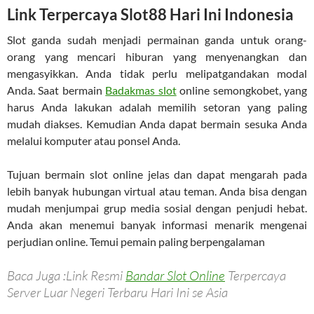
Link Terpercaya Slot88 Hari Ini Indonesia
Slot ganda sudah menjadi permainan ganda untuk orang-
orang yang mencari hiburan yang menyenangkan dan
mengasyikkan. Anda tidak perlu melipatgandakan modal
Anda. Saat bermain
Badakmas slot
online semongkobet, yang
harus Anda lakukan adalah memilih setoran yang paling
mudah diakses. Kemudian Anda dapat bermain sesuka Anda
melalui komputer atau ponsel Anda.
Tujuan bermain slot online jelas dan dapat mengarah pada
lebih banyak hubungan virtual atau teman. Anda bisa dengan
mudah menjumpai grup media sosial dengan penjudi hebat.
Anda akan menemui banyak informasi menarik mengenai
perjudian online. Temui pemain paling berpengalaman
Baca Juga :Link Resmi
Bandar Slot Online
Terpercaya
Server Luar Negeri Terbaru Hari Ini se Asia