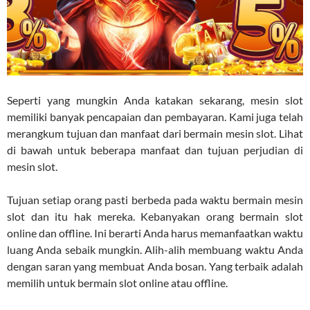
Seperti yang mungkin Anda katakan sekarang, mesin slot
memiliki banyak pencapaian dan pembayaran. Kami juga telah
merangkum tujuan dan manfaat dari bermain mesin slot. Lihat
di bawah untuk beberapa manfaat dan tujuan perjudian di
mesin slot.
Tujuan setiap orang pasti berbeda pada waktu bermain mesin
slot dan itu hak mereka. Kebanyakan orang bermain slot
online dan offline. Ini berarti Anda harus memanfaatkan waktu
luang Anda sebaik mungkin. Alih-alih membuang waktu Anda
dengan saran yang membuat Anda bosan. Yang terbaik adalah
memilih untuk bermain slot online atau offline.