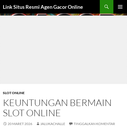
Langsung
Cari
Link Situs Resmi Agen Gacor Online
ke
MENU
isi
UTAMA
SLOT ONLINE
KEUNTUNGAN BERMAIN
SLOT ONLINE
20 MARET 2026
JALUKACHALLE
TINGGALKAN KOMENTAR