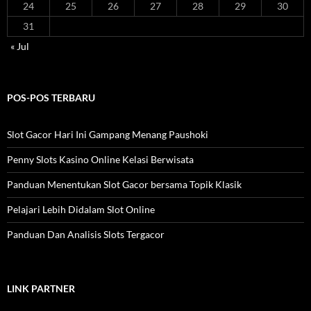
24
25
26
27
28
29
30
31
« Jul
POS-POS TERBARU
Slot Gacor Hari Ini Gampang Menang Paushoki
Penny Slots Kasino Online Kelasi Berwisata
Panduan Menentukan Slot Gacor bersama Topik Klasik
Pelajari Lebih Didalam Slot Online
Panduan Dan Analisis Slots Tergacor
LINK PARTNER