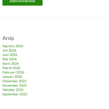
Arsip
Agustus 2026
Juli 2026
Juni 2026
Mei 2026
April 2026
Maret 2026
Februari 2026
Januari 2026
Desember 2025
November 2025
Oktober 2025
September 2025