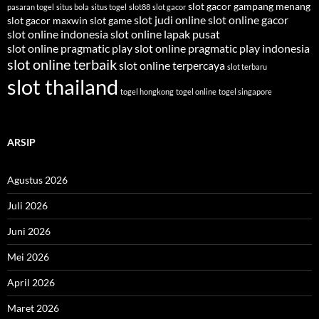
slot gacor gampang menang
pasaran togel
situs bola
situs togel
slot88
slot gacor
slot judi online
slot online gacor
slot gacor maxwin
slot game
slot online indonesia
slot online lapak pusat
slot online pragmatic play
slot online pragmatic play indonesia
slot online terbaik
slot online terpercaya
slot terbaru
slot thailand
togel hongkong
togel online
togel singapore
ARSIP
Agustus 2026
Juli 2026
Juni 2026
Mei 2026
April 2026
Maret 2026