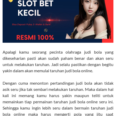
Apalagi kamu seorang pecinta olahraga judi bola yang
dikeseharian pasti akan sudah paham benar dan akan seru
untuk melakukan taruhan. Jadi selalu pastikan dengan begitu
yakin dalam akan memulai taruhan judi bola online.
Dengan cuma menonton pertandingan judi bola akan tidak
asik seru jika tak sembari melakukan taruhan. Maka dalam hal
kali ini memang kamu harus yakin maupun teliti untuk
memainkan tiap permainan taruhan judi bola online seru ini.
Sehingga kamu ingin lebih seru dalam bermain taruhan judi
bola online maka harus mengerti pola yang jitu saat