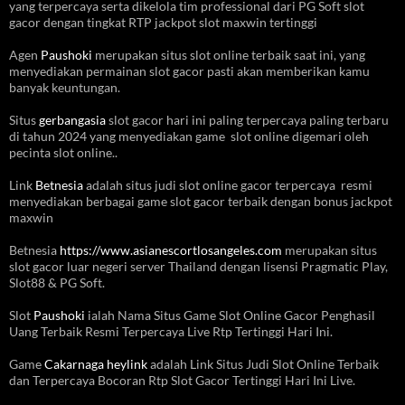
yang terpercaya serta dikelola tim professional dari PG Soft slot
gacor dengan tingkat RTP jackpot slot maxwin tertinggi
Agen
Paushoki
merupakan situs slot online terbaik saat ini, yang
menyediakan permainan slot gacor pasti akan memberikan kamu
banyak keuntungan.
Situs
gerbangasia
slot gacor hari ini paling terpercaya paling terbaru
di tahun 2024 yang menyediakan game slot online digemari oleh
pecinta slot online..
Link
Betnesia
adalah situs judi slot online gacor terpercaya resmi
menyediakan berbagai game slot gacor terbaik dengan bonus jackpot
maxwin
Betnesia
https://www.asianescortlosangeles.com
merupakan situs
slot gacor luar negeri server Thailand dengan lisensi Pragmatic Play,
Slot88 & PG Soft.
Slot
Paushoki
ialah Nama Situs Game Slot Online Gacor Penghasil
Uang Terbaik Resmi Terpercaya Live Rtp Tertinggi Hari Ini.
Game
Cakarnaga heylink
adalah Link Situs Judi Slot Online Terbaik
dan Terpercaya Bocoran Rtp Slot Gacor Tertinggi Hari Ini Live.