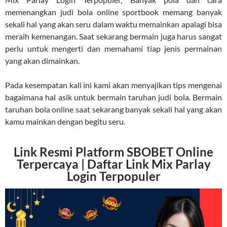
memenangkan judi bola online sportbook memang banyak
sekali hal yang akan seru dalam waktu memainkan apalagi bisa
meraih kemenangan. Saat sekarang bermain juga harus sangat
perlu untuk mengerti dan memahami tiap jenis permainan
yang akan dimainkan.
Pada kesempatan kali ini kami akan menyajikan tips mengenai
bagaimana hal asik untuk bermain taruhan judi bola. Bermain
taruhan bola online saat sekarang banyak sekali hal yang akan
kamu mainkan dengan begitu seru.
Link Resmi Platform SBOBET Online
Terpercaya | Daftar Link Mix Parlay
Login Terpopuler