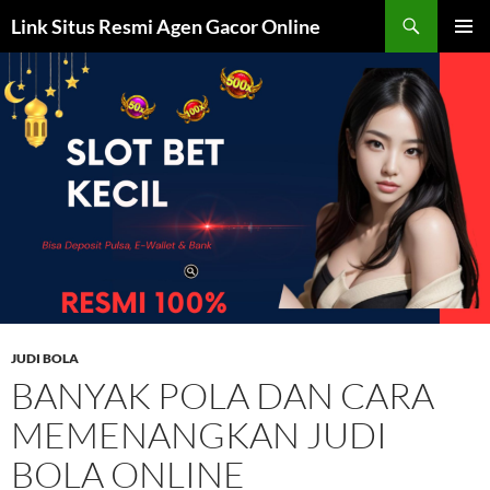
Langsung
Cari
Link Situs Resmi Agen Gacor Online
ke
MENU
isi
UTAMA
JUDI BOLA
BANYAK POLA DAN CARA
MEMENANGKAN JUDI
BOLA ONLINE