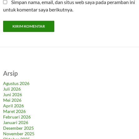
Simpan nama, email, dan situs web saya pada peramban ini
untuk komentar saya berikutnya.
Arsip
Agustus 2026
Juli 2026
Juni 2026
Mei 2026
April 2026
Maret 2026
Februari 2026
Januari 2026
Desember 2025
November 2025