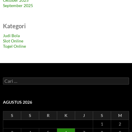
Oktober 2025
September 2025
Kategori
Judi Bola
Slot Online
Togel Online
C
a
r
i
u
AGUSTUS 2026
n
t
S
S
R
K
J
S
M
u
k
1
2
: