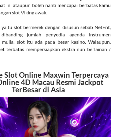
aat ini ataupun boleh nanti mencapai berbatas kamu
ngan slot Viking awak.
 yaitu slot bermerek dengan disusun sebab NetEnt,
 dibanding jumlah penyedia agenda instrumen
t mulia, slot itu ada pada besar kasino. Walaupun,
net terbatas mempersiapkan ekstra nun berlainan /
e Slot Online Maxwin Terpercaya
Online 4D Macau Resmi Jackpot
TerBesar di Asia