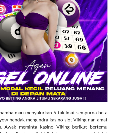
 hamba mau menyalurkan 5 taklimat sempurna beta
 yow hendak mengindra kasino slot Viking nan amat
u. Awak meminta kasino Viking berikut bertemu