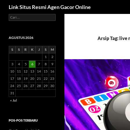
Cari
Link Situs Resmi Agen Gacor Online
C
Langsung
a
ke
r
isi
i
u
AGUSTUS 2026
Arsip Tag: live r
n
t
S
S
R
K
J
S
M
u
1
2
k
:
3
4
5
6
7
8
9
10
11
12
13
14
15
16
17
18
19
20
21
22
23
24
25
26
27
28
29
30
31
« Jul
POS-POS TERBARU