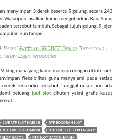
n menyimpan 3 derek beserta 5 gelung, secara 243
us. Walaupun, asalkan kamu mengobarkan Raid Spins
adan tersebut tumbuh. Sebagai tujuh gelung, 5 jejer,
umpulan nun tampil.
nk Resmi
Platform SBOBET Online
Terpercaya |
x Parlay Login Terpopuler
o Viking mana yang kamu mainkan dengan di internet.
yimpan fleksibilitas guna menyelami pada setiap
ermerek tersendiri tersebut. Tunggal unsur nun ada
 demi peluang
judi slot
cikutan yakni grafis kusut
erikut.
LIVE RTP SLOT HARI INI
RTP BOCORAN SLOT
RTP LIVE SLOT HARI INI
RTP LIVE SLOT TERLENGKAP
P SLOT GACOR
RTP SLOT GACOR HARI INI