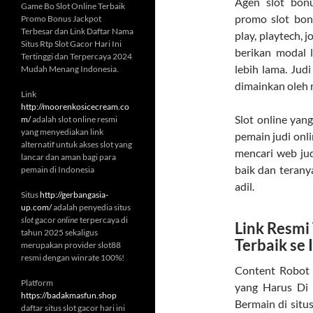
Agen slot bon
Game Bo Slot Online Terbaik
promo slot bon
Promo Bonus Jackpot
Terbesar dan Link Daftar Nama
play, playtech, 
Situs Rtp Slot Gacor Hari Ini
berikan modal 
Tertinggi dan Terpercaya 2024
lebih lama. Judi
Mudah Menang Indonesia.
dimainkan oleh m
Link
http://moorenkosicecream.co
Slot online yan
m/
adalah slot online resmi
yang menyediakan link
pemain judi onli
alternatif untuk akses slot yang
mencari web judi
lancar dan aman bagi para
baik dan terany
pemain di Indonesia
adil.
Situs
http://gerbangasia-
up.com/
adalah penyedia situs
slot
gacor
online
terpercaya di
Link Resmi
tahun 2025 sekaligus
Terbaik se
merupakan provider slot88
resmi dengan winrate 100%!
Content Robot 
Platform
yang Harus Di 
https://badakmasfun.shop
Bermain di situ
daftar situs slot gacor hari ini