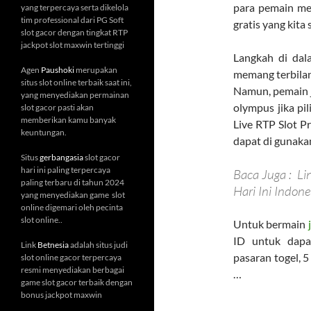
para pemain me
yang terpercaya serta dikelola
tim professional dari PG Soft
gratis yang kita
slot gacor dengan tingkat RTP
jackpot slot maxwin tertinggi
Langkah di dal
Agen
Paushoki
merupakan
memang terbilan
situs slot online terbaik saat ini,
Namun, pemain j
yang menyediakan permainan
olympus jika pi
slot gacor pasti akan
memberikan kamu banyak
Live RTP Slot 
keuntungan.
dapat di gunaka
Situs
gerbangasia
slot gacor
hari ini paling terpercaya
Baca Juga : Li
paling terbaru di tahun 2024
Hari Ini Indone
yang menyediakan game slot
online digemari oleh pecinta
slot online..
Untuk bermain
ID untuk dapa
Link
Betnesia
adalah situs judi
pasaran togel, 5
slot online gacor terpercaya
resmi menyediakan berbagai
…
game slot gacor terbaik dengan
bonus jackpot maxwin