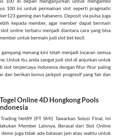
us 100 di depan menganjurkan untuk mengambil
us 100 ini untuk permainan slot seperti pragmatic
joker123 gaming dan habanero. Deposit via pulsa juga
lebih kepada member, agar member dapat bermain
 slot online terbaru menjadi diantara cara yang bisa
ember untuk bermain judi slot bet kecil.
g gampang menang kini telah menjadi incaran semua
ne. Untuk itu, anda sangat judi slot di anjurkan untuk
 slot terpercaya indonesia dengan fitur-fitur paling
ar dan berikan bonus jackpot progresif yang fair dan
 Togel Online 4D Hongkong Pools
 Indonesia
Trading Net89 (PT SMI) Tawarkan Solusi Final, Ini
lakukan Member Lainnya. Berasal dari Slot Online
s demo juga tidak ada batasan jam atau waktu untuk