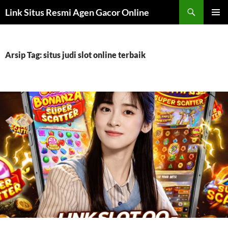
Langsung
Cari
Link Situs Resmi Agen Gacor Online
ke
MENU
isi
UTAMA
Arsip Tag: situs judi slot online terbaik