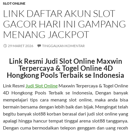
SLOT ONLINE
LINK DAFTAR AKUN SLOT
GACOR HARI INI GAMPANG
MENANG JACKPOT
29 MARET 2026
TINGGALKAN KOMENTAR
Link Resmi Judi Slot Online Maxwin
Terpercaya & Togel Online 4D
Hongkong Pools Terbaik se Indonesia
Link Resmi
Judi Slot Online
Maxwin Terpercaya & Togel Online
4D Hongkong Pools Terbaik se Indonesia, Dengan banyak
mempelajari tips cara menang slot online, maka anda bisa
bermain bersama dengan lebih baik dan bijak. Mengingat telah
begitu banyak slot88 korban berasal dari judi slot online yang
apalagi hingga hancur tempat tinggal arena slot88 tangganya.
Dengan cuma bermodalkan telepon genggam dan uang receh