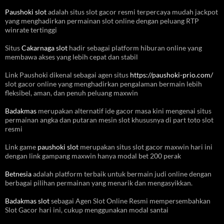
Paushoki slot
adalah situs slot gacor resmi terpercaya mudah jackpot
yang menghadirkan permainan slot online dengan peluang RTP
winrate tertinggi
Situs
Cakarnaga slot
hadir sebagai platform hiburan online yang
membawa akses yang lebih cepat dan stabil
Link Paushoki dikenal sebagai agen situs
https://paushoki-prio.com/
slot gacor online yang menghadirkan pengalaman bermain lebih
fleksibel, aman, dan penuh peluang maxwin
Badakmas
merupakan alternatif ide gacor masa kini mengenai situs
permainan angka dan putaran mesin slot khususnya di part toto slot
resmi
Link game
paushoki slot
merupakan situs slot gacor maxwin hari ini
dengan link gampang maxwin hanya modal bet 200 perak
Betnesia
adalah platform terbaik untuk bermain judi online dengan
berbagai pilihan permainan yang menarik dan mengasyikkan.
Badakmas slot
sebagai Agen Slot Online Resmi mempersembahkan
Slot Gacor hari ini, cukup menggunakan modal santai