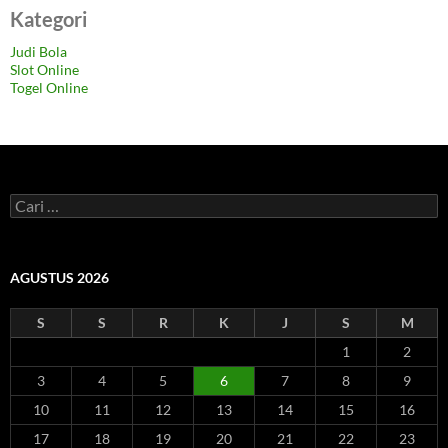
Kategori
Judi Bola
Slot Online
Togel Online
C
a
r
i
u
AGUSTUS 2026
n
t
S
S
R
K
J
S
M
u
k
1
2
:
3
4
5
6
7
8
9
10
11
12
13
14
15
16
17
18
19
20
21
22
23