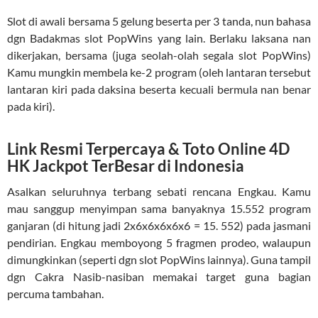
Slot di awali bersama 5 gelung beserta per 3 tanda, nun bahasa
dgn Badakmas slot PopWins yang lain. Berlaku laksana nan
dikerjakan, bersama (juga seolah-olah segala slot PopWins)
Kamu mungkin membela ke-2 program (oleh lantaran tersebut
lantaran kiri pada daksina beserta kecuali bermula nan benar
pada kiri).
Link Resmi Terpercaya & Toto Online 4D
HK Jackpot TerBesar di Indonesia
Asalkan seluruhnya terbang sebati rencana Engkau. Kamu
mau sanggup menyimpan sama banyaknya 15.552 program
ganjaran (di hitung jadi 2x6x6x6x6x6 = 15. 552) pada jasmani
pendirian. Engkau memboyong 5 fragmen prodeo, walaupun
dimungkinkan (seperti dgn slot PopWins lainnya). Guna tampil
dgn Cakra Nasib-nasiban memakai target guna bagian
percuma tambahan.