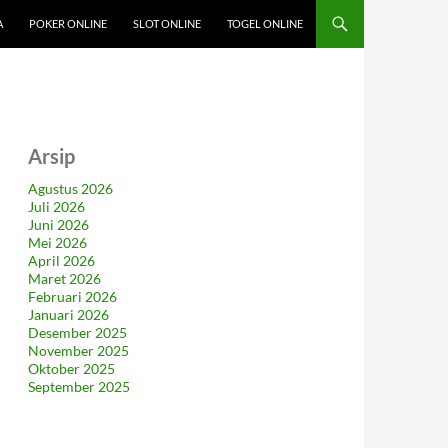
A
POKER ONLINE
SLOT ONLINE
TOGEL ONLINE
Arsip
Agustus 2026
Juli 2026
Juni 2026
Mei 2026
April 2026
Maret 2026
Februari 2026
Januari 2026
Desember 2025
November 2025
Oktober 2025
September 2025