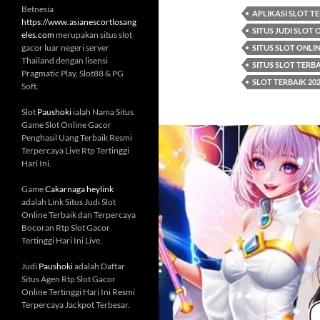
Betnesia
APLIKASI SLOT T
https://www.asianescortlosang
SITUS JUDI SLOT 
eles.com
merupakan situs slot
gacor luar negeri server
SITUS SLOT ONLI
Thailand dengan lisensi
SITUS SLOT TERB
Pragmatic Play, Slot88 & PG
SLOT TERBAIK 20
Soft.
Slot
Paushoki
ialah Nama Situs
Game Slot Online Gacor
Penghasil Uang Terbaik Resmi
Terpercaya Live Rtp Tertinggi
Hari Ini.
Game
Cakarnaga heylink
adalah Link Situs Judi Slot
Online Terbaik dan Terpercaya
Bocoran Rtp Slot Gacor
Tertinggi Hari Ini Live.
Judi
Paushoki
adalah Daftar
Situs Agen Rtp Slot Gacor
Online Tertinggi Hari Ini Resmi
Terpercaya Jackpot Terbesar.