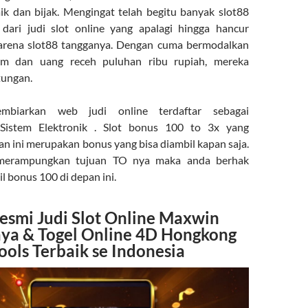
ik dan bijak. Mengingat telah begitu banyak slot88
 dari judi slot online yang apalagi hingga hancur
 arena slot88 tangganya. Dengan cuma bermodalkan
am dan uang receh puluhan ribu rupiah, mereka
ungan.
embiarkan web judi online terdaftar sebagai
 Sistem Elektronik . Slot bonus 100 to 3x yang
an ini merupakan bonus yang bisa diambil kapan saja.
merampungkan tujuan TO nya maka anda berhak
 bonus 100 di depan ini.
esmi Judi Slot Online Maxwin
aya & Togel Online 4D Hongkong
ools Terbaik se Indonesia