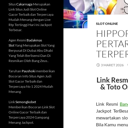
Situs
Cakarnaga
Merupakan
Link Situs Judi Slot Online
Gacor Terbaik dan Terpercaya
Mudah Menang dengan Live
SLOT ONLINE
Rtp Tertinggi Hari Ini Jackpot
HIPPO
Terbesar.
PERTA
Agen Resmi
Badakmas
Slot
Yang Merupakan Slot Yang
TERPE
Berpusat DI Dubai Abu Dhabi
Yang Telah Berlisensi Dan Di
Resmikan Oleh Bang Zeus..
3 MARET 2026
Taruhan
Paushoki
memberikan
Bocoran Info Situs Agen Judi
Link Resm
Slot Gacor Terbaik dan
& Toto O
Terpercaya No 1 2024 Mudah
Menang.
Link
Semongkobet
Link Resmi
Ban
Memberikan Bocoran Link Slot
Jackpot TerBes
Online Gacor Terbaik dan
mewartakan slo
Terpercaya 2024 Gampang
Menang Jackpot.
Bila Kamu menu