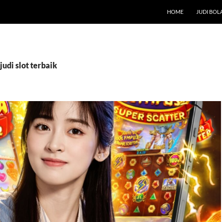
HOME
JUDI BOL
 judi slot terbaik