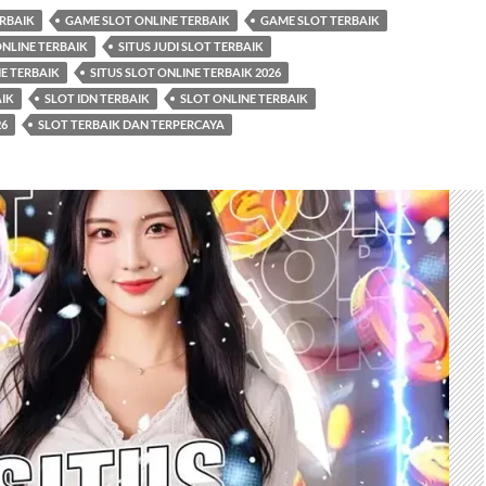
ERBAIK
GAME SLOT ONLINE TERBAIK
GAME SLOT TERBAIK
ONLINE TERBAIK
SITUS JUDI SLOT TERBAIK
NE TERBAIK
SITUS SLOT ONLINE TERBAIK 2026
AIK
SLOT IDN TERBAIK
SLOT ONLINE TERBAIK
26
SLOT TERBAIK DAN TERPERCAYA