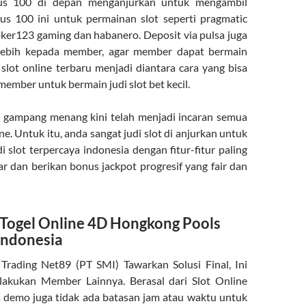
us 100 di depan menganjurkan untuk mengambil
us 100 ini untuk permainan slot seperti pragmatic
joker123 gaming dan habanero. Deposit via pulsa juga
lebih kepada member, agar member dapat bermain
 slot online terbaru menjadi diantara cara yang bisa
ember untuk bermain judi slot bet kecil.
g gampang menang kini telah menjadi incaran semua
ne. Untuk itu, anda sangat judi slot di anjurkan untuk
 slot terpercaya indonesia dengan fitur-fitur paling
ar dan berikan bonus jackpot progresif yang fair dan
 Togel Online 4D Hongkong Pools
 Indonesia
Trading Net89 (PT SMI) Tawarkan Solusi Final, Ini
lakukan Member Lainnya. Berasal dari Slot Online
s demo juga tidak ada batasan jam atau waktu untuk